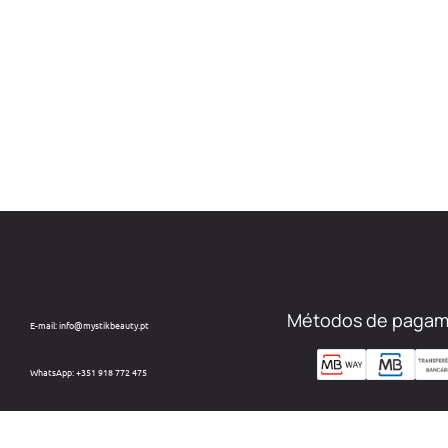
Métodos de paga
E-mail: info@mystikbeauty.pt
WhatsApp: +351 918 772 475
Custo de chamada para rede móvel nacional.