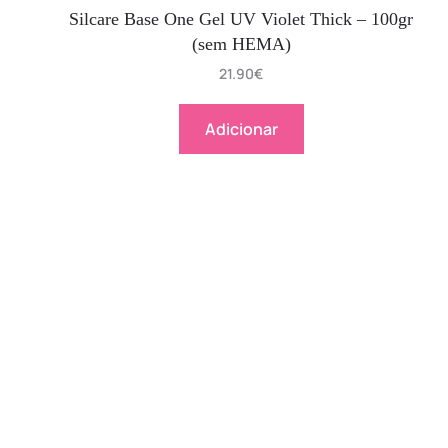
Silcare Base One Gel UV Violet Thick – 100gr
(sem HEMA)
21.90
€
Adicionar