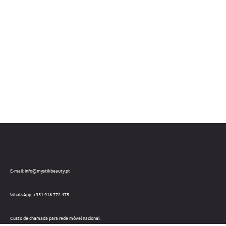
E-mail: info@mystikbeauty.pt
WhatsApp: +351 918 772 475
Custo de chamada para rede móvel nacional.