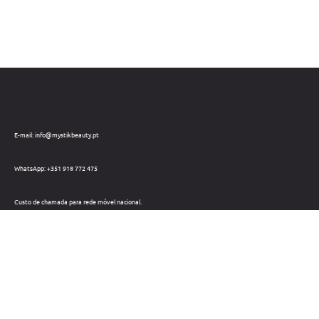
E-mail: info@mystikbeauty.pt
WhatsApp: +351 918 772 475
Custo de chamada para rede móvel nacional.
Telefone: +351 212 220 133
Custo de chamada para a rede fixa nacional.
Horário: Dias úteis das 09h às 18h