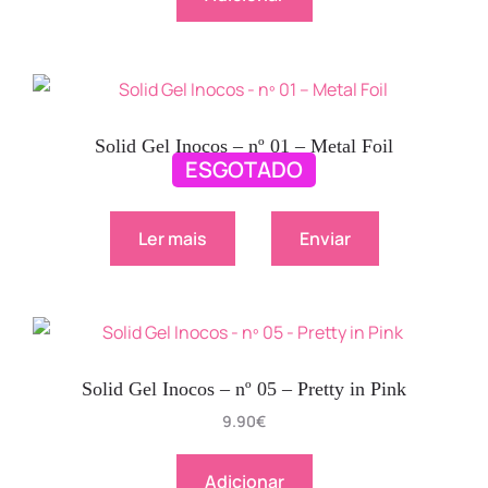
Solid Gel Inocos – nº 01 – Metal Foil
ESGOTADO
9.90
€
Ler mais
Enviar
Solid Gel Inocos – nº 05 – Pretty in Pink
9.90
€
Adicionar