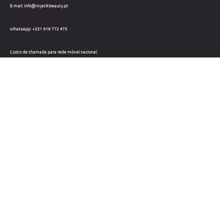
E-mail: info@mystikbeauty.pt
WhatsApp: +351 918 772 475
Custo de chamada para rede móvel nacional.
Telefone: +351 212 220 133
Custo de chamada para a rede fixa nacional.
Horário: Dias úteis das 09h às 18h
Métodos de pagamento