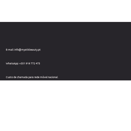
E-mail: info@mystikbeauty.pt
WhatsApp: +351 918 772 475
Custo de chamada para rede móvel nacional.
Telefone: +351 212 220 133
Custo de chamada para a rede fixa nacional.
Horário: Dias úteis das 09h às 18h