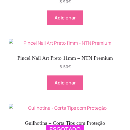
3.90
€
Adicionar
Pincel Nail Art Preto 11mm – NTN Premium
6.50
€
Adicionar
Guilhotina – Corta Tips com Proteção
ESGOTADO