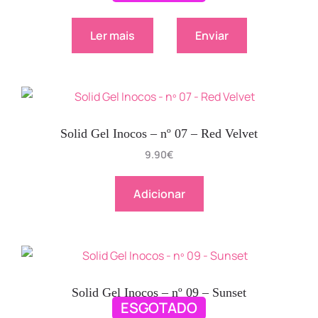
Ler mais
Enviar
Solid Gel Inocos – nº 07 – Red Velvet
9.90
€
Adicionar
Solid Gel Inocos – nº 09 – Sunset
ESGOTADO
9.90
€