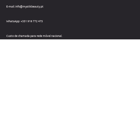
E-mail: info@mystikbeauty.pt
WhatsApp: +351 918 772 475
Custo de chamada para rede móvel nacional.
Telefone: +351 212 220 133
Custo de chamada para a rede fixa nacional.
Horário: Dias úteis das 09h às 18h
Métodos de pagamento