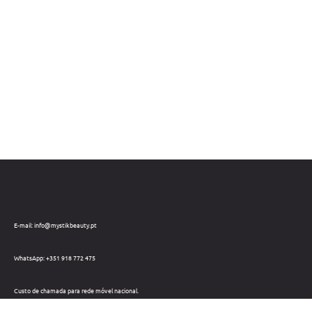
E-mail: info@mystikbeauty.pt
WhatsApp: +351 918 772 475
Custo de chamada para rede móvel nacional.