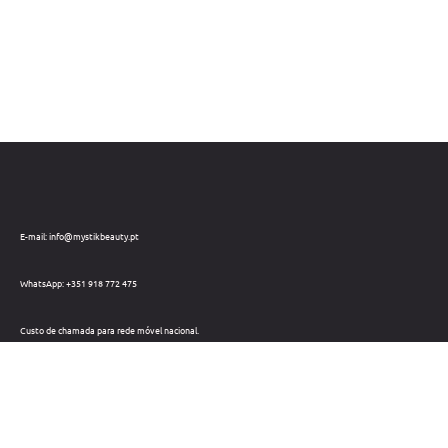
E-mail: info@mystikbeauty.pt
WhatsApp: +351 918 772 475
Custo de chamada para rede móvel nacional.
Telefone: +351 212 220 133
Custo de chamada para a rede fixa nacional.