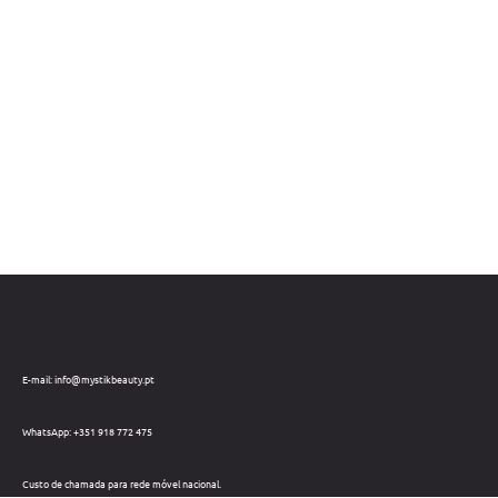
E-mail: info@mystikbeauty.pt
WhatsApp: +351 918 772 475
Custo de chamada para rede móvel nacional.