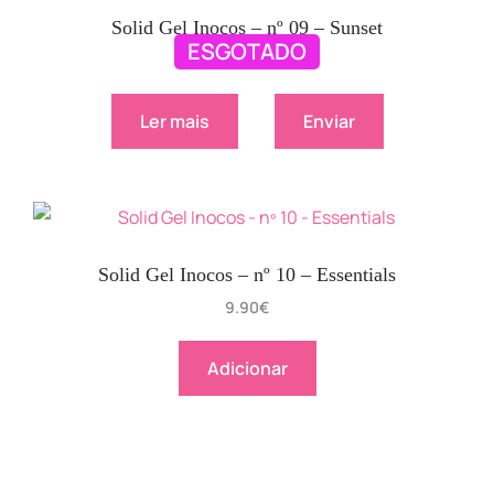
Solid Gel Inocos – nº 09 – Sunset
ESGOTADO
9.90
€
Ler mais
Enviar
Solid Gel Inocos – nº 10 – Essentials
9.90
€
Adicionar