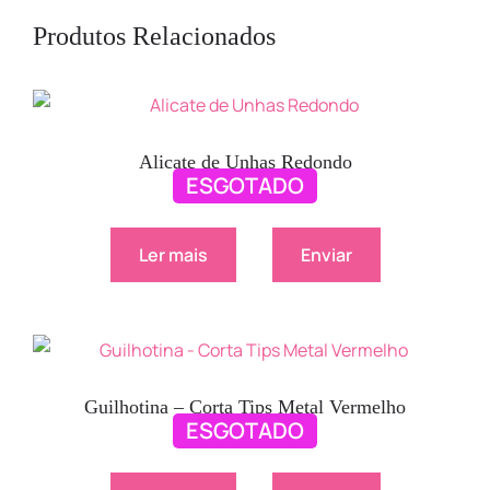
Produtos Relacionados
Alicate de Unhas Redondo
ESGOTADO
5.50
€
Ler mais
Enviar
Guilhotina – Corta Tips Metal Vermelho
ESGOTADO
4.50
€