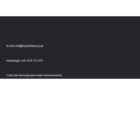
E-mail: info@mystikbeauty.pt
WhatsApp: +351 918 772 475
Custo de chamada para rede móvel nacional.
Telefone: +351 212 220 133
Custo de chamada para a rede fixa nacional.
Horário: Dias úteis das 09h às 18h