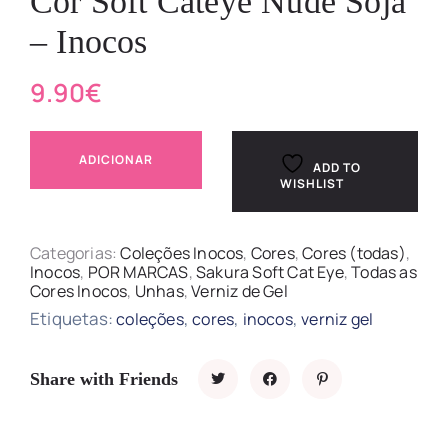
Cor Soft Cateye Nude Soja
– Inocos
9.90
€
ADICIONAR
ADD TO
WISHLIST
Categorias:
Coleções Inocos
,
Cores
,
Cores (todas)
,
Inocos
,
POR MARCAS
,
Sakura Soft Cat Eye
,
Todas as
Cores Inocos
,
Unhas
,
Verniz de Gel
Etiquetas:
,
,
,
coleções
cores
inocos
verniz gel
Share with Friends