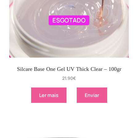
ESGOTADO
Silcare Base One Gel UV Thick Clear – 100gr
21.90
€
Ler mais
Enviar