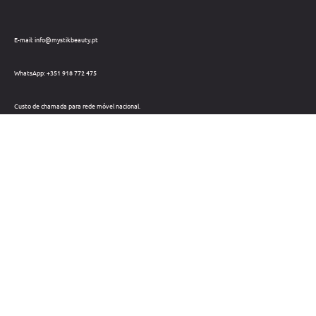
E-mail: info@mystikbeauty.pt
WhatsApp: +351 918 772 475
Custo de chamada para rede móvel nacional.
Telefone: +351 212 220 133
Custo de chamada para a rede fixa nacional.
Horário: Dias úteis das 09h às 18h
Métodos de pagamento