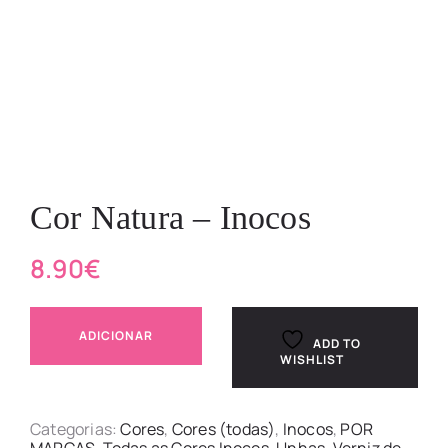
Cor Natura – Inocos
8.90
€
ADICIONAR
ADD TO
WISHLIST
Categorias:
Cores
,
Cores (todas)
,
Inocos
,
POR