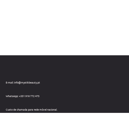
E-mail: info@mystikbeauty.pt
WhatsApp: +351 918 772 475
Custo de chamada para rede móvel nacional.
Telefone: +351 212 220 133