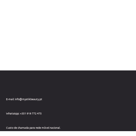
E-mail: info@mystikbeauty.pt
WhatsApp: +351 918 772 475
Custo de chamada para rede móvel nacional.