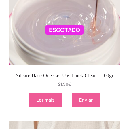
ESGOTADO
Silcare Base One Gel UV Thick Clear – 100gr
21.90
€
Ler mais
Enviar