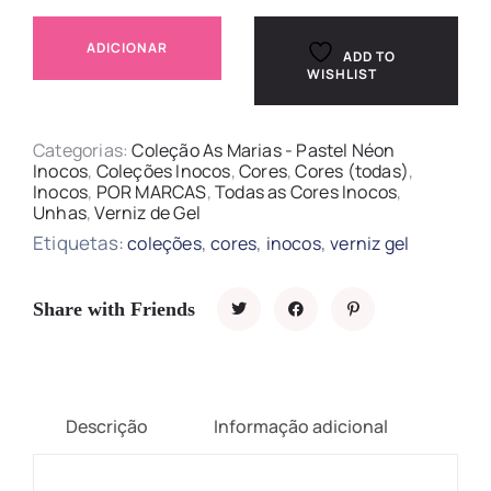
ADICIONAR
ADD TO
WISHLIST
Categorias:
Coleção As Marias - Pastel Néon
Inocos
,
Coleções Inocos
,
Cores
,
Cores (todas)
,
Inocos
,
POR MARCAS
,
Todas as Cores Inocos
,
Unhas
,
Verniz de Gel
Etiquetas:
,
,
,
coleções
cores
inocos
verniz gel
Share with Friends
Descrição
Informação adicional