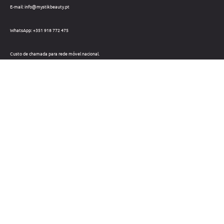
E-mail: info@mystikbeauty.pt
WhatsApp: +351 918 772 475
Custo de chamada para rede móvel nacional.
Telefone: +351 212 220 133
Custo de chamada para a rede fixa nacional.
Horário: Dias úteis das 09h às 18h
Métodos de pagamento