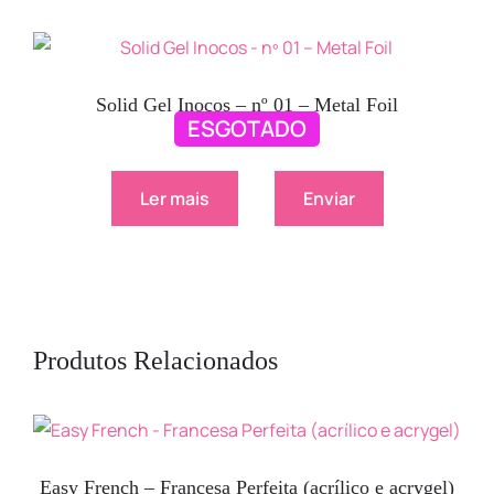
Solid Gel Inocos – nº 01 – Metal Foil
ESGOTADO
9.90
€
Ler mais
Enviar
Produtos Relacionados
Easy French – Francesa Perfeita (acrílico e acrygel)