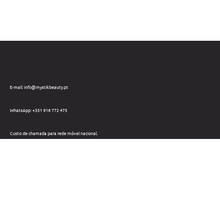
E-mail: info@mystikbeauty.pt
WhatsApp: +351 918 772 475
Custo de chamada para rede móvel nacional.
Telefone: +351 212 220 133
Custo de chamada para a rede fixa nacional.
Horário: Dias úteis das 09h às 18h