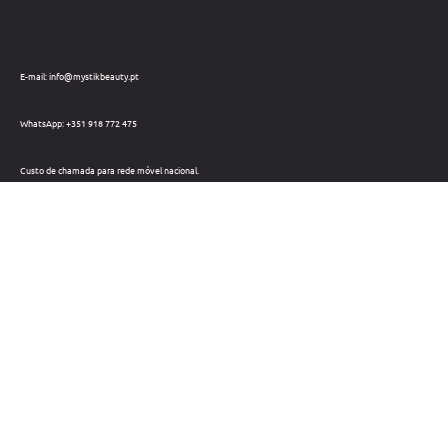
E-mail: info@mystikbeauty.pt
WhatsApp: +351 918 772 475
Custo de chamada para rede móvel nacional.
Telefone: +351 212 220 133
Custo de chamada para a rede fixa nacional.
Horário: Dias úteis das 09h às 18h
Métodos de pagamento