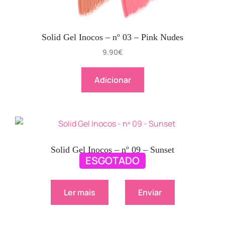
Solid Gel Inocos – nº 03 – Pink Nudes
9.90
€
Adicionar
Solid Gel Inocos – nº 09 – Sunset
ESGOTADO
9.90
€
Ler mais
Enviar