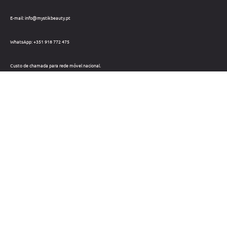
E-mail: info@mystikbeauty.pt
WhatsApp: +351 918 772 475
Custo de chamada para rede móvel nacional.
Telefone: +351 212 220 133
Custo de chamada para a rede fixa nacional.
Horário: Dias úteis das 09h às 18h
Métodos de pagamento