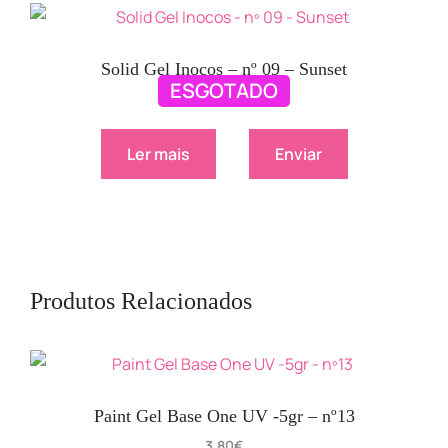
Solid Gel Inocos – nº 09 – Sunset
ESGOTADO
9.90
€
Ler mais
Enviar
Produtos Relacionados
Paint Gel Base One UV -5gr – nº13
3.80
€