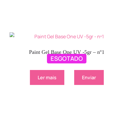
Paint Gel Base One UV -5gr – nº1
ESGOTADO
3.80
€
Ler mais
Enviar