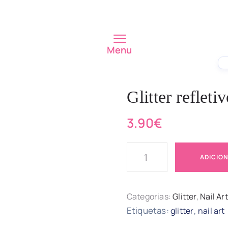
Menu
Glitter refle
3.90
€
ADICIO
Categorias:
Glitter
,
Nail Art
Etiquetas:
,
glitter
nail art