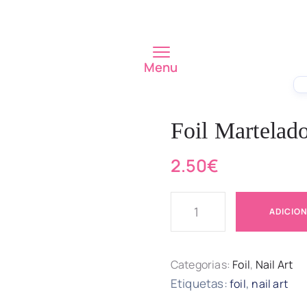
Menu
Foil Martelad
2.50
€
ADICIO
Categorias:
Foil
,
Nail Art
Etiquetas:
,
foil
nail art