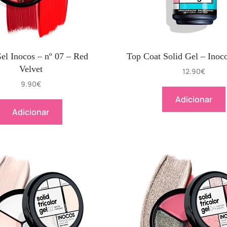
Gel Inocos – nº 07 – Red
Top Coat Solid Gel – Inoc
Velvet
12.90
€
9.90
€
Adicionar
Adicionar