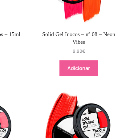
os – 15ml
Solid Gel Inocos – nº 08 – Neon
Vibes
9.90
€
Adicionar