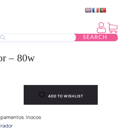
SEARCH
dor – 80w
ADD TO WISHLIST
ipamentos
,
Inocos
pirador