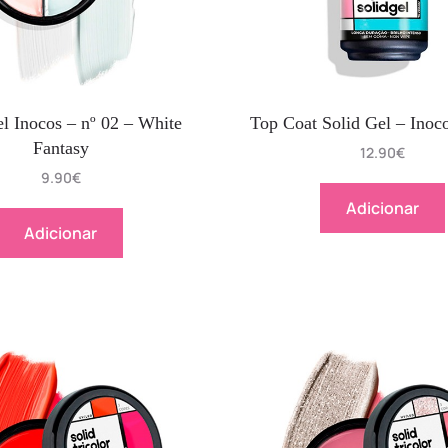
el Inocos – nº 02 – White
Top Coat Solid Gel – Inoc
Fantasy
12.90
€
9.90
€
Adicionar
Adicionar