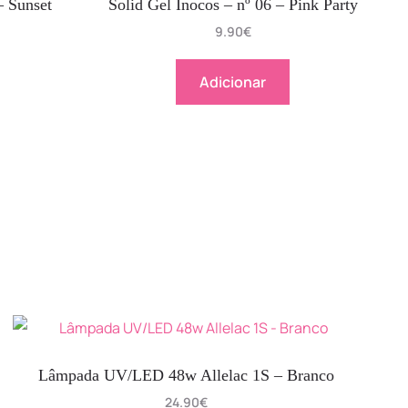
– Sunset
Solid Gel Inocos – nº 06 – Pink Party
9.90
€
Adicionar
Lâmpada UV/LED 48w Allelac 1S – Branco
24.90
€