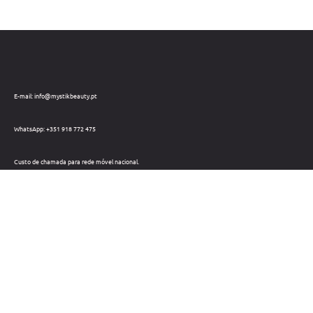
E-mail: info@mystikbeauty.pt
WhatsApp: +351 918 772 475
Custo de chamada para rede móvel nacional.
Telefone: +351 212 220 133
Custo de chamada para a rede fixa nacional.
Horário: Dias úteis das 09h às 18h