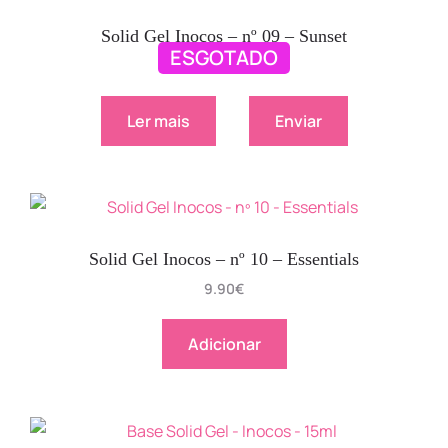
Solid Gel Inocos – nº 09 – Sunset
ESGOTADO
9.90
€
Ler mais
Enviar
Solid Gel Inocos – nº 10 – Essentials
9.90
€
Adicionar