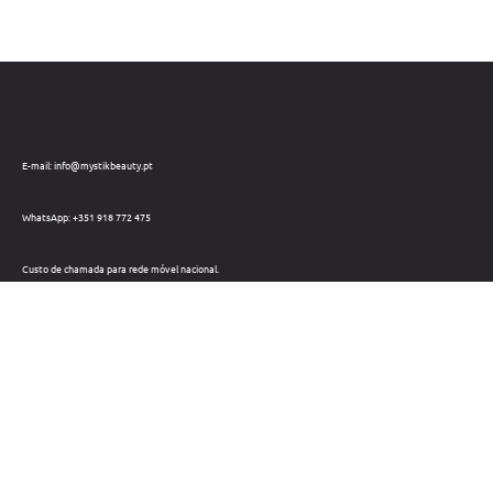
E-mail: info@mystikbeauty.pt
WhatsApp: +351 918 772 475
Custo de chamada para rede móvel nacional.
Telefone: +351 212 220 133
Custo de chamada para a rede fixa nacional.
Horário: Dias úteis das 09h às 18h