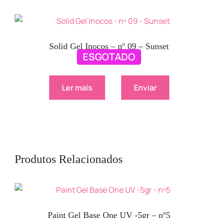
Solid Gel Inocos – nº 09 – Sunset
ESGOTADO
9.90
€
Ler mais
Enviar
Produtos Relacionados
Paint Gel Base One UV -5gr – nº5