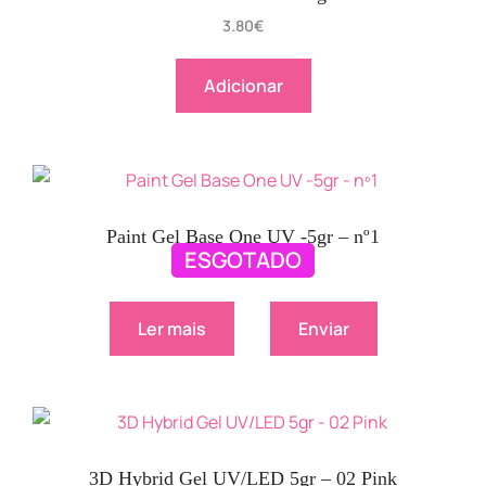
3.80
€
Adicionar
Paint Gel Base One UV -5gr – nº1
ESGOTADO
3.80
€
Ler mais
Enviar
3D Hybrid Gel UV/LED 5gr – 02 Pink