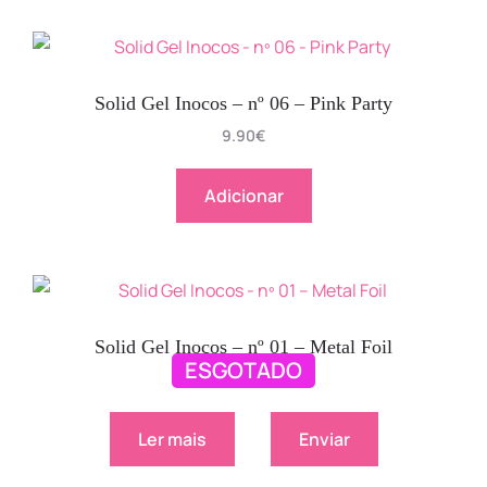
Solid Gel Inocos – nº 06 – Pink Party
9.90
€
Adicionar
Solid Gel Inocos – nº 01 – Metal Foil
ESGOTADO
9.90
€
Ler mais
Enviar