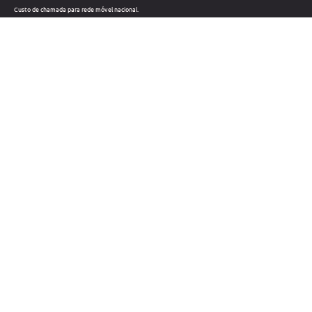
Custo de chamada para rede móvel nacional.
Telefone: +351 212 220 133
Custo de chamada para a rede fixa nacional.
Horário: Dias úteis das 09h às 18h
Métodos de pagamento
Links úteis
Contatos