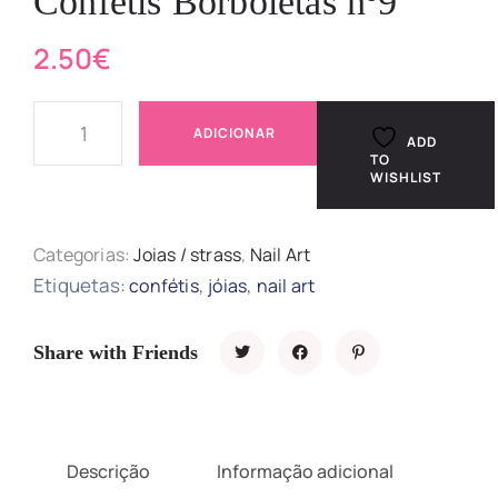
Confétis Borboletas nº9
2.50
€
ADICIONAR
ADD
TO
WISHLIST
Categorias:
Joias / strass
,
Nail Art
Etiquetas:
,
,
confétis
jóias
nail art
Share with Friends
Descrição
Informação adicional