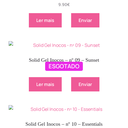
9.90
€
Ler mais
Enviar
Solid Gel Inocos – nº 09 – Sunset
ESGOTADO
9.90
€
Ler mais
Enviar
Solid Gel Inocos – nº 10 – Essentials