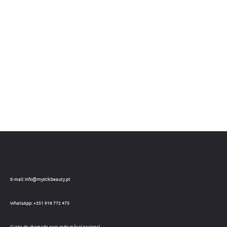
E-mail: info@mystikbeauty.pt
WhatsApp: +351 918 772 475
Custo de chamada para rede móvel nacional.