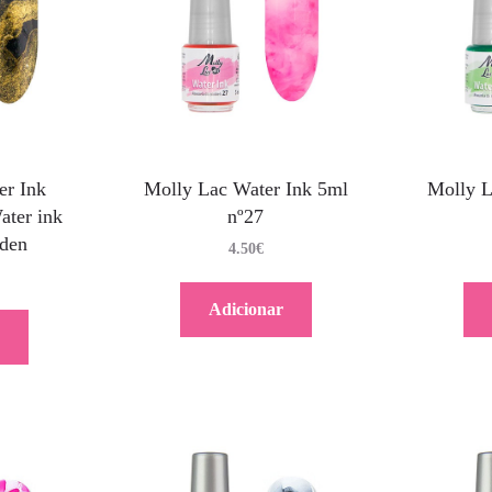
er Ink
Molly Lac Water Ink 5ml
Molly L
ater ink
nº27
lden
4.50
€
Adicionar