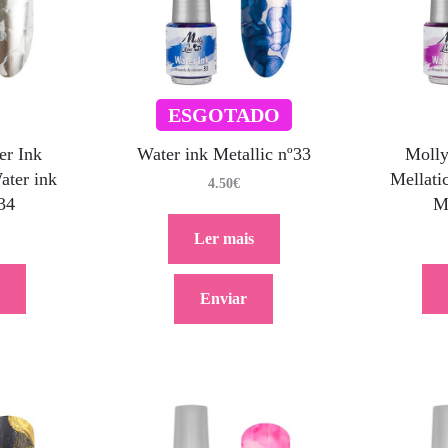
ESGOTADO
er Ink
Water ink Metallic nº33
Molly
ater ink
Mellati
4.50
€
34
Me
Ler mais
Enviar