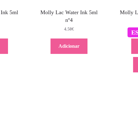
 Ink 5ml
Molly Lac Water Ink 5ml
Molly L
nº4
4.50
€
E
Adicionar