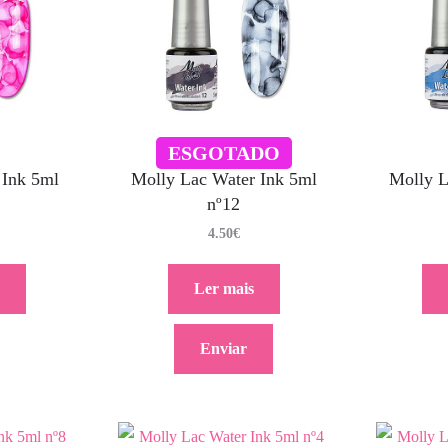
ESGOTADO
 Ink 5ml
Molly Lac Water Ink 5ml
Molly L
nº12
4.50
€
Ler mais
Enviar