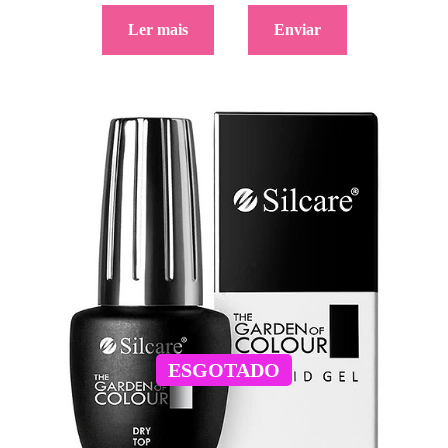
5.00
de 5
Ler mais
Enviar
ESGOTADO