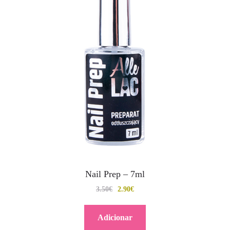
Nail Prep – 7ml
3.50
€
2.90
€
Adicionar