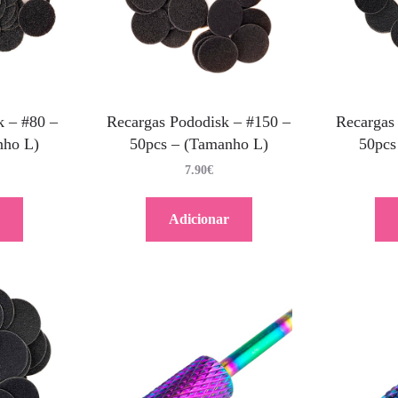
k – #80 –
Recargas Pododisk – #150 –
Recargas
nho L)
50pcs – (Tamanho L)
50pcs
7.90
€
Adicionar