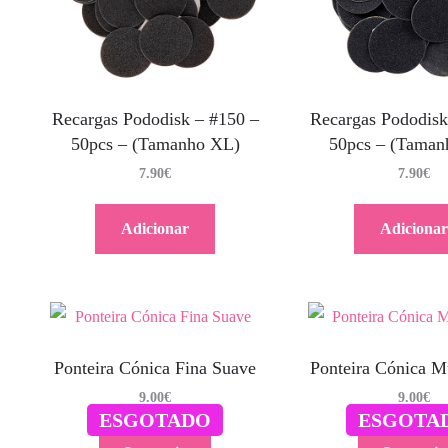
Recargas Pododisk – #150 –
Recargas Pododisk
50pcs – (Tamanho XL)
50pcs – (Taman
7.90
€
7.90
€
Adicionar
Adicionar
Ponteira Cónica Fina Suave
Ponteira Cónica M
9.00
€
9.00
€
ESGOTADO
ESGOTA