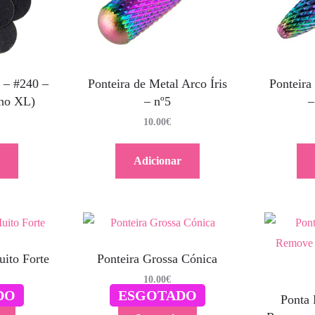
 – #240 –
Ponteira de Metal Arco Íris
Ponteira
ho XL)
– nº5
–
10.00
€
Adicionar
uito Forte
Ponteira Grossa Cónica
10.00
€
DO
ESGOTADO
Ponta 