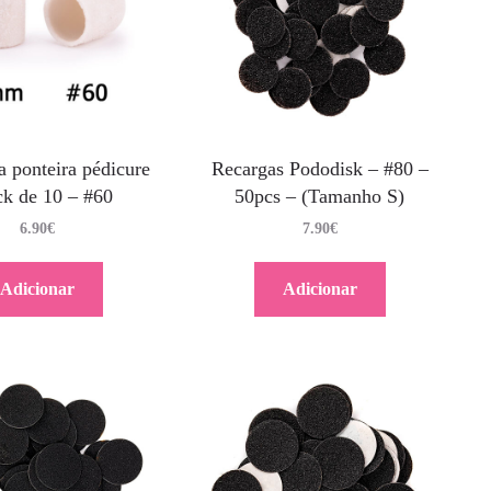
a ponteira pédicure
Recargas Pododisk – #80 –
ck de 10 – #60
50pcs – (Tamanho S)
6.90
€
7.90
€
Adicionar
Adicionar