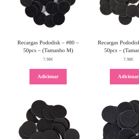
Recargas Pododisk – #80 –
Recargas Pododis
50pcs – (Tamanho M)
50pcs – (Tama
7.90
€
7.90
€
Adicionar
Adicionar