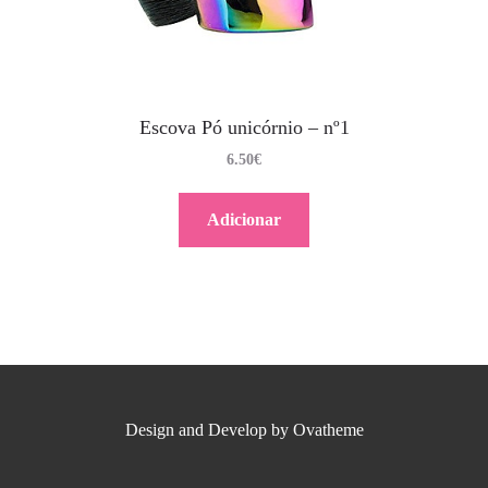
Escova Pó unicórnio – nº1
6.50
€
Adicionar
Design and Develop by Ovatheme