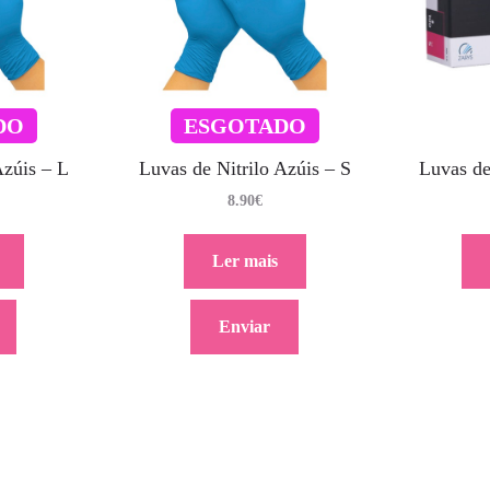
DO
ESGOTADO
Azúis – L
Luvas de Nitrilo Azúis – S
Luvas de
8.90
€
Ler mais
Enviar