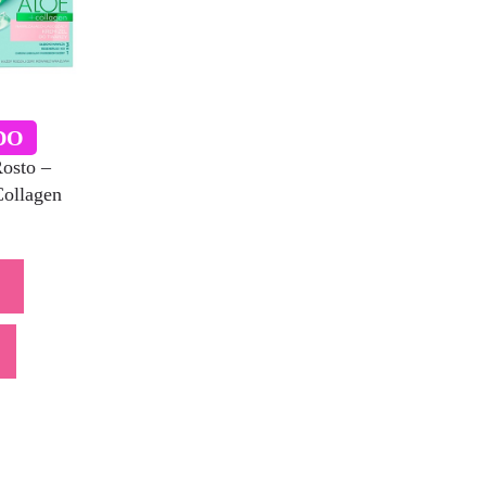
DO
osto –
Collagen