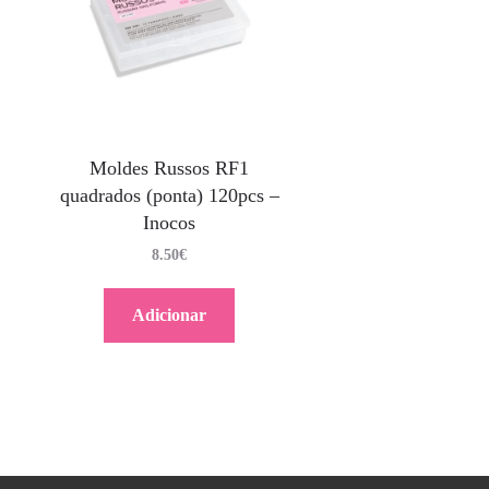
Moldes Russos RF1
quadrados (ponta) 120pcs –
Inocos
8.50
€
Adicionar