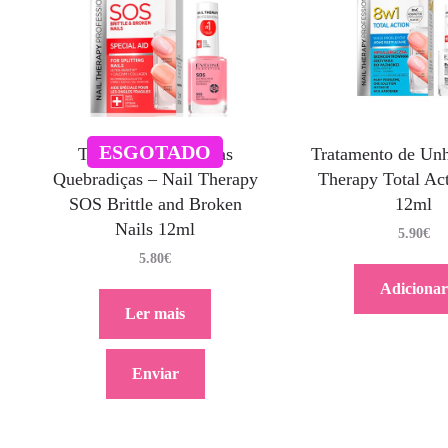
ESGOTADO
Tratamento de Unhas
Tratamento de Unh
Quebradiças – Nail Therapy
Therapy Total Ac
SOS Brittle and Broken
12ml
Nails 12ml
5.90
€
5.80
€
Adicionar
Ler mais
Enviar