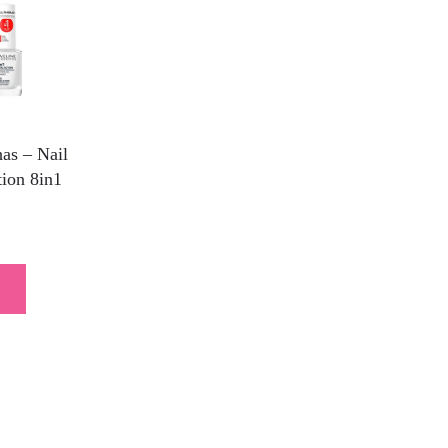
as – Nail
tion 8in1