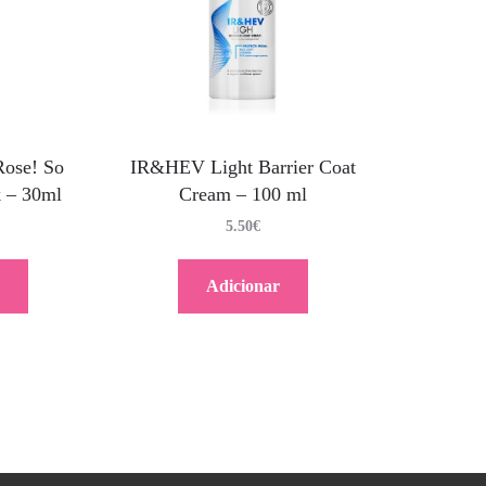
ose! So
IR&HEV Light Barrier Coat
k – 30ml
Cream – 100 ml
5.50
€
Adicionar